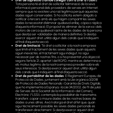
Dret de supressió (també conegut com a Dret a l’Oblit)
.
Tota persona té el dret de sol·licitar l’eliminació de la seva
informació personal dels proveïdors de serveis en Internet,
sempre que no existeixi una raó legítima perquè aquestes
dades siguin conservades. Si ho sol·licita, estem obligats a
notificar a tercers amb els qui hàgim compartit les seves
dades la necessitat d’eliminar qualsevol enllaç, còpia o rèplica
d’aquesta informació. El propòsit és eliminar de la xarxa i dels
motors de cerca qualsevol rastre de les dades de la persona
que desitja ser «oblidada» de manera definitiva. Si desitja
exercir aquest dret, utilitzi algun dels canals que li indiquem
al final d’aquesta secció.
Dret de limitació
: Té dret a sol·licitar a la nostra empresa
que limiti el tractament de les seves dades quan aquests
siguin inexactes, el tractament sigui indegut, no sigui
necessari per als nostres fins, o si ha presentat una objecció
segons l’article 21, apartat 1 del RGPD, mentre es determina si
els motius legítims de la nostra empresa prevalen sobre els
seus interessos. Si desitja exercir aquest dret, utilitzi algun
dels canals que li indiquem al final d’aquesta secció.
Dret de portabilitat de les dades
: El Reglament Europeu de
Protecció de Dades, juntament amb la Llei orgànica 3/2018
de Protecció de Dades Personals i Garantia de Drets Digitals,
que ho implementa a Espanya, i la Llei 34/2002, de l’11 de juliol,
de Serveis de la Societat de la Informació i del Comerç
Electrònic (*LSSI), contempla la possibilitat de transmetre,
transferir, copiar o moure dades de les nostres bases de
dades a unes altres. Això li atorga el dret al fet que, quan
sigui tècnicament possible, les seves dades personals es
transfereixin directament. Si desitja exercir aquest dret,