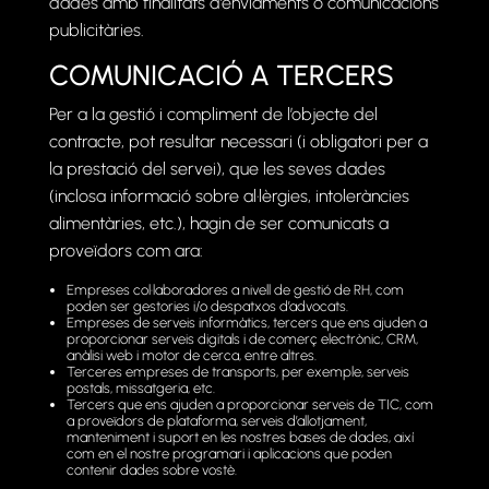
dades amb finalitats d’enviaments o comunicacions
publicitàries.
COMUNICACIÓ A TERCERS
Per a la gestió i compliment de l’objecte del
contracte, pot resultar necessari (i obligatori per a
la prestació del servei), que les seves dades
(inclosa informació sobre al·lèrgies, intoleràncies
alimentàries, etc.), hagin de ser comunicats a
proveïdors com ara:
Empreses col·laboradores a nivell de gestió de RH, com
poden ser gestories i/o despatxos d’advocats.
Empreses de serveis informàtics, tercers que ens ajuden a
proporcionar serveis digitals i de comerç electrònic, CRM,
anàlisi web i motor de cerca, entre altres.
Terceres empreses de transports, per exemple, serveis
postals, missatgeria, etc.
Tercers que ens ajuden a proporcionar serveis de TIC, com
a proveïdors de plataforma, serveis d’allotjament,
manteniment i suport en les nostres bases de dades, així
com en el nostre programari i aplicacions que poden
contenir dades sobre vostè.