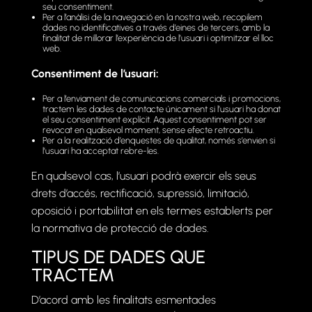
seu consentiment.
Per a l’anàlisi de la navegació en la nostra web, recopilem
dades no identificatives a través d’eines de tercers, amb la
finalitat de millorar l’experiència de l’usuari i optimitzar el lloc
web.
Consentiment de l’usuari:
Per a l’enviament de comunicacions comercials i promocions,
tractem les dades de contacte únicament si l’usuari ha donat
el seu consentiment explícit. Aquest consentiment pot ser
revocat en qualsevol moment, sense efecte retroactiu.
Per a la realització d’enquestes de qualitat, només s’envien si
l’usuari ha acceptat rebre-les.
En qualsevol cas, l’usuari podrà exercir els seus
drets d’accés, rectificació, supressió, limitació,
oposició i portabilitat en els termes establerts per
la normativa de protecció de dades.
TIPUS DE DADES QUE
TRACTEM
D’acord amb les finalitats esmentades