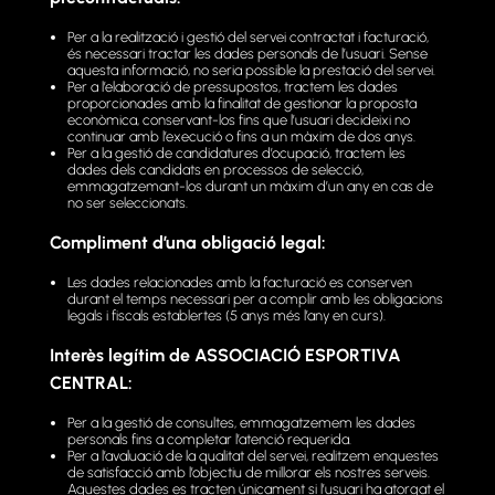
Per a la realització i gestió del servei contractat i facturació,
és necessari tractar les dades personals de l’usuari. Sense
aquesta informació, no seria possible la prestació del servei.
Per a l’elaboració de pressupostos, tractem les dades
proporcionades amb la finalitat de gestionar la proposta
econòmica, conservant-los fins que l’usuari decideixi no
continuar amb l’execució o fins a un màxim de dos anys.
Per a la gestió de candidatures d’ocupació, tractem les
dades dels candidats en processos de selecció,
emmagatzemant-los durant un màxim d’un any en cas de
no ser seleccionats.
Compliment d’una obligació legal:
Les dades relacionades amb la facturació es conserven
durant el temps necessari per a complir amb les obligacions
legals i fiscals establertes (5 anys més l’any en curs).
Interès legítim de ASSOCIACIÓ ESPORTIVA
CENTRAL:
Per a la gestió de consultes, emmagatzemem les dades
personals fins a completar l’atenció requerida.
Per a l’avaluació de la qualitat del servei, realitzem enquestes
de satisfacció amb l’objectiu de millorar els nostres serveis.
Aquestes dades es tracten únicament si l’usuari ha atorgat el