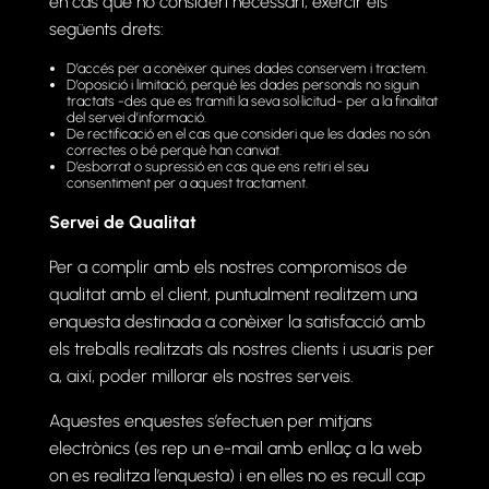
en cas que ho consideri necessari, exercir els
següents drets:
D’accés per a conèixer quines dades conservem i tractem.
D’oposició i limitació, perquè les dades personals no siguin
tractats -des que es tramiti la seva sol·licitud- per a la finalitat
del servei d’informació.
De rectificació en el cas que consideri que les dades no són
correctes o bé perquè han canviat.
D’esborrat o supressió en cas que ens retiri el seu
consentiment per a aquest tractament.
Servei de Qualitat
Per a complir amb els nostres compromisos de
qualitat amb el client, puntualment realitzem una
enquesta destinada a conèixer la satisfacció amb
els treballs realitzats als nostres clients i usuaris per
a, així, poder millorar els nostres serveis.
Aquestes enquestes s’efectuen per mitjans
electrònics (es rep un e-mail amb enllaç a la web
on es realitza l’enquesta) i en elles no es recull cap