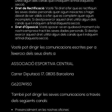
utilitzi algun dels canals que li indiquem al final d’aquesta
secció.
Dret de Rectificació
: Vostè Té dret a fer que es rectifiquin
les seves dades personals quan siguin inexactes o hagin
deixat de ser vàlids o a fer que es completin quan siguin
incomplets. Si desitja exercir aquest dret, utilitzi algun dels
canals que li indiquem al final d’aquesta secció.
Dret d’Oposició
: Vostè oposar-se en qualsevol moment a la
nostra empresa tracti les seves dades personals. Si desitja
exercir aquest dret, utilitzi algun dels canals que li indiquem
al final d’aquesta secció.
Vostè pot dirigir les comunicacions escrites per a
l’exercici dels seus drets a:
ASSOCIACIÓ ESPORTIVA CENTRAL
Carrer Diputació 17, 08015 Barcelona
G62074950
També pot dirigir les seves comunicacions a través
dels següents canals:
Presencialment, en les nostres oficines