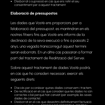
D’esborrat o supressió en cas que ens retiri el seu
consentiment per a aquest tractament.
Elaboració de pressupostos
Les dades que Vostè ens proporcioni, per a
l’elaboració del pressupost, es mantindran en els
nostres fitxers fins que Vostè ens informi de la
declinació de la seva execució o fins a passats 2
anys, una vegada transcorregut aquest termini
seran esborrats. En un altre cas passaran a formar
part del tractament de Realització del Servei.
Sobre aquest tractament de dades Vostè podrà,
en cas que ho consideri necessari, exercir els
següents drets:
D’accés per a conèixer quines dades conservem i tractem.
De rectificació en el cas que consideri que les dades no són
correctes o bé perquè han canviat (per exemple, les seves
dades de contacte).
D’esborrat en el cas que desestimi definitivament l’actuació