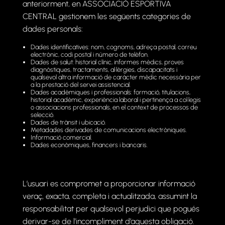
anteriorment, en ASSOCIACIÓ ESPORTIVA
CENTRAL gestionem les següents categories de
dades personals:
Dades identificatives: nom, cognoms, adreça postal, correu
electrònic, codi postal i número de telèfon.
Dades de salut: historial clínic, informes mèdics, proves
diagnòstiques, tractaments, al·lèrgies, discapacitats i
qualsevol altra informació de caràcter mèdic necessària per
a la prestació del servei assistencial.
Dades acadèmiques i professionals: formació, titulacions,
historial acadèmic, experiència laboral i pertinença a col·legis
o associacions professionals, en el context de processos de
selecció.
Dades de trànsit i ubicació.
Metadades derivades de comunicacions electròniques.
Informació comercial.
Dades econòmiques, financers i bancaris.
L’usuari es compromet a proporcionar informació
veraç, exacta, completa i actualitzada, assumint la
responsabilitat per qualsevol perjudici que pogués
derivar-se de l’incompliment d’aquesta obligació.