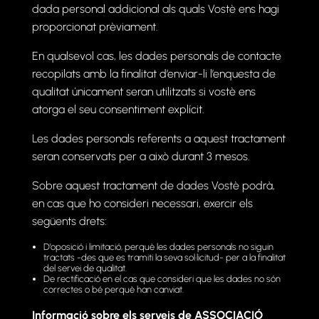
dada personal addicional als quals Vostè ens hagi
proporcionat prèviament.
En qualsevol cas, les dades personals de contacte
recopilats amb la finalitat d’enviar-li l’enquesta de
qualitat únicament seran utilitzats si vostè ens
atorga el seu consentiment explícit.
Les dades personals referents a aquest tractament
seran conservats per a això durant 3 mesos.
Sobre aquest tractament de dades Vostè podrà,
en cas que ho consideri necessari, exercir els
següents drets:
D’oposició i limitació, perquè les dades personals no siguin
tractats -des que es tramiti la seva sol·licitud- per a la finalitat
del servei de qualitat.
De rectificació en el cas que consideri que les dades no són
correctes o bé perquè han canviat.
Informació sobre els serveis de ASSOCIACIÓ