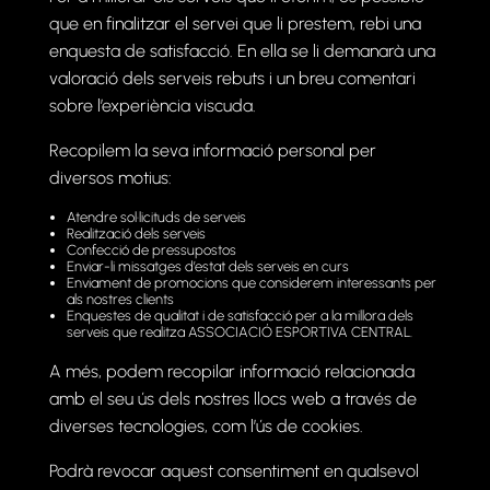
que en finalitzar el servei que li prestem, rebi una
enquesta de satisfacció. En ella se li demanarà una
valoració dels serveis rebuts i un breu comentari
sobre l’experiència viscuda.
Recopilem la seva informació personal per
diversos motius:
Atendre sol·licituds de serveis
Realització dels serveis
Confecció de pressupostos
Enviar-li missatges d’estat dels serveis en curs
Enviament de promocions que considerem interessants per
als nostres clients
Enquestes de qualitat i de satisfacció per a la millora dels
serveis que realitza ASSOCIACIÓ ESPORTIVA CENTRAL.
A més, podem recopilar informació relacionada
amb el seu ús dels nostres llocs web a través de
diverses tecnologies, com l’ús de cookies.
Podrà revocar aquest consentiment en qualsevol