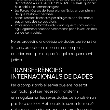
d’activitat de ASSOCIACIÓ ESPORTIVA CENTRAL, quan així
ho estableixi la normativa vigent.
Les Forces i Cossos de Seguretat de l’Estat, en compliment
del que s’estableix per la llei.
Bancs i entitats financeres per a la gestió de cobraments i
pagaments dels serveis oferts.
Professionals de l’àmbit jurídic, quan aquesta comunicació
sigui legalment requerida o necessària per a l’execució dels
serveis contractats.
No es procedirà a la cessió de dades personals a
tercers, excepte en els casos contemplats
anteriorment, per obligació legal o requeriment
judicial.
TRANSFERÈNCIES
INTERNACIONALS DE DADES
Per a complir amb el servei que ens ha estat
contractat, pot ser necessari transferir i
emmagatzemar les seves dades personals en un
país fora del EEE. Així mateix, la seva informació
pot ser gestionada per personal fora d’aquesta