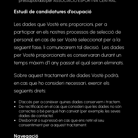
pressupostada per ASSOCIACIÓ ESPORTIVA CENTRAL.
Estudi de candidatures d’ocupació
Les dades que Vostè ens proporcioni, per a
participar en els nostres processos de selecció de
personal, en cas de ser Vostè seleccionat per a la
següent fase, li comunicarem tal decisió. Les dades
per Vostè proporcionats es conservaran durant un
temps màxim d’1 any passat el qual seran eliminats.
Sobre aquest tractament de dades Vostè podrà,
en cas que ho consideri necessari, exercir els
següents drets:
D’accés per a conèixer quines dades conservem i tractem.
De rectificació en el cas que consideri que les dades no són
correctes o bé perquè han canviat (per exemple, les seves
dades de contacte).
D’esborrat o supressió en cas que ens retiri el seu
consentiment per a aquest tractament.
Navegació