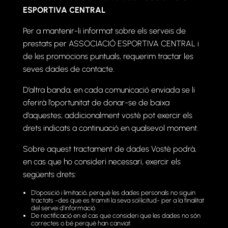
ESPORTIVA CENTRAL
Per a mantenir-li informat sobre els serveis de
prestats per ASSOCIACIÓ ESPORTIVA CENTRAL i
de les promocions puntuals, requerim tractar les
seves dades de contacte.
D’altra banda, en cada comunicació enviada se li
oferirà l’oportunitat de donar-se de baixa
d’aquestes; addicionalment vostè pot exercir els
drets indicats a continuació en qualsevol moment.
Sobre aquest tractament de dades Vostè podrà,
en cas que ho consideri necessari, exercir els
següents drets:
D’oposició i limitació, perquè les dades personals no siguin
tractats -des que es tramiti la seva sol·licitud- per a la finalitat
del servei d’informació.
De rectificació en el cas que consideri que les dades no són
correctes o bé perquè han canviat.