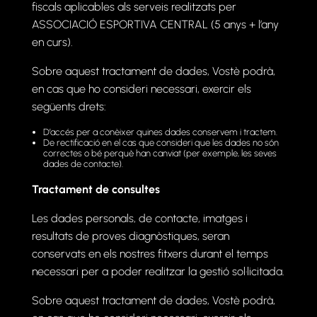
fiscals aplicables als serveis realitzats per
ASSOCIACIÓ ESPORTIVA CENTRAL (5 anys + l’any
en curs).
Sobre aquest tractament de dades, Vostè podrà,
en cas que ho consideri necessari, exercir els
següents drets:
D’accés per a conèixer quines dades conservem i tractem.
De rectificació en el cas que consideri que les dades no són
correctes o bé perquè han canviat (per exemple, les seves
dades de contacte).
Tractament de consultes
Les dades personals, de contacte, imatges i
resultats de proves diagnòstiques, seran
conservats en els nostres fitxers durant el temps
necessari per a poder realitzar la gestió sol·licitada.
Sobre aquest tractament de dades, Vostè podrà,