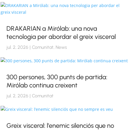
DRAKARIAN a Mirólab: una nova
tecnologia per abordar el greix visceral
jul. 2, 2026
|
Comunitat
,
News
300 persones, 300 punts de partida:
Mirólab continua creixent
jul. 2, 2026
|
Comunitat
Greix visceral: l’enemic silenciós que no