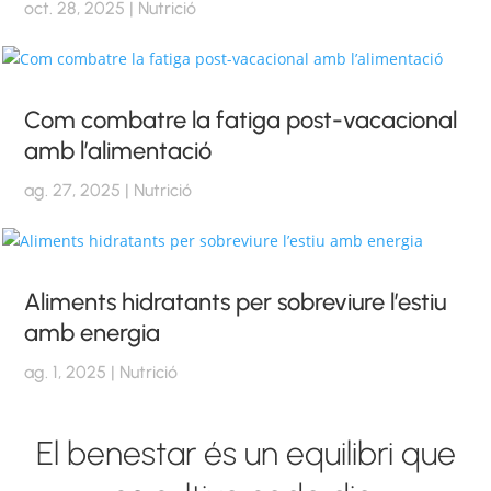
oct. 28, 2025
|
Nutrició
Com combatre la fatiga post-vacacional
amb l’alimentació
ag. 27, 2025
|
Nutrició
Aliments hidratants per sobreviure l’estiu
amb energia
ag. 1, 2025
|
Nutrició
El benestar és un equilibri que