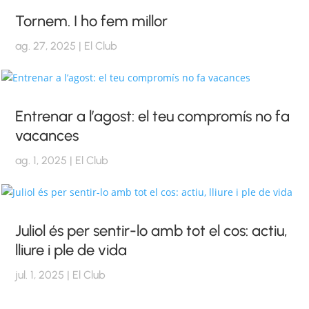
Tornem. I ho fem millor
ag. 27, 2025
|
El Club
Entrenar a l’agost: el teu compromís no fa
vacances
ag. 1, 2025
|
El Club
Juliol és per sentir-lo amb tot el cos: actiu,
lliure i ple de vida
jul. 1, 2025
|
El Club